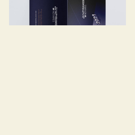
En synthèse :
La société a fait appel à moi pour la réalisation de leurs vœux
papier et numérique.
Je leur ai proposé 2 concepts créatifs. La piste 1 a été retenue