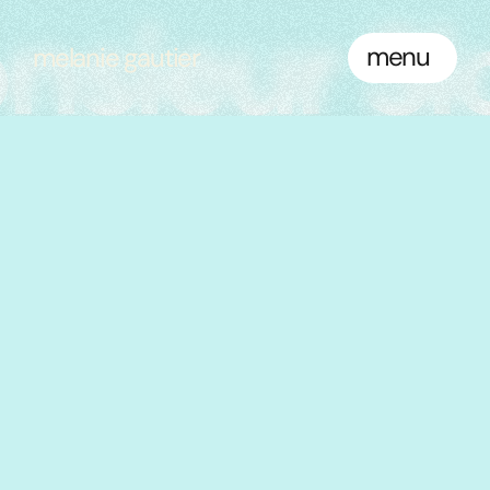
sieur Sl
menu
melanie gautier